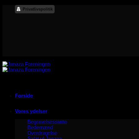
Salta
Privatlivspolitik
ai
contenuti
Forside
Vores ydelser
Begravelsesstøtte
Bedemænd
Overdragelse
Salat ul-Janaza