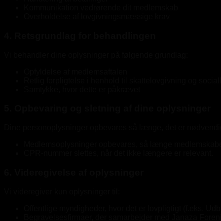
Kommunikation vedrørende dit medlemskab
Overholdelse af lovgivningsmæssige krav
4. Retsgrundlag for behandlingen
Vi behandler dine oplysninger på følgende grundlag:
Opfyldelse af medlemsaftalen
Retlig forpligtelse i henhold til skattelovgivning og socia
Samtykke, hvor dette er påkrævet
5. Opbevaring og sletning af dine oplysninger
Dine personoplysninger opbevares så længe, det er nødvendigt f
Medlemsoplysninger opbevares, så længe medlemskabet er a
CPR-nummer slettes, når det ikke længere er relevant.
6. Videregivelse af oplysninger
Vi videregiver kun oplysninger til:
Offentlige myndigheder, hvor det er lovpligtigt (f.eks. U
Begravelsesfirmaer, der samarbejder med Janaza Foreni