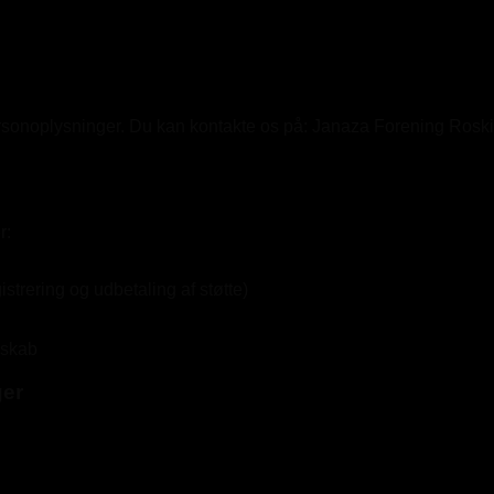
ersonoplysninger. Du kan kontakte os på: Janaza Forening Rosk
r:
rering og udbetaling af støtte)
mskab
ger