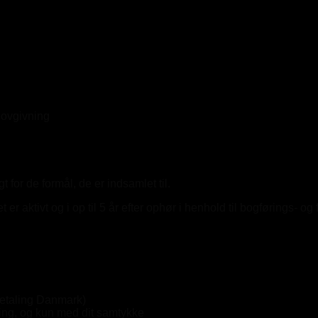
llovgivning
or de formål, de er indsamlet til.
ktivt og i op til 5 år efter ophør i henhold til bogførings- og 
dbetaling Danmark)
ng, og kun med dit samtykke