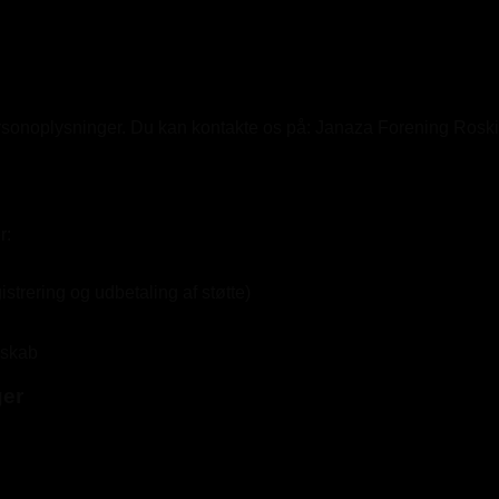
ersonoplysninger. Du kan kontakte os på: Janaza Forening Rosk
r:
rering og udbetaling af støtte)
mskab
ger