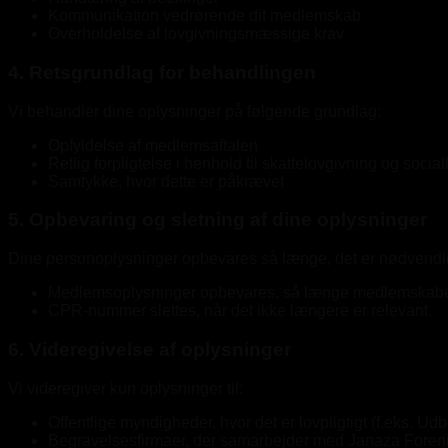
Kommunikation vedrørende dit medlemskab
Overholdelse af lovgivningsmæssige krav
4. Retsgrundlag for behandlingen
Vi behandler dine oplysninger på følgende grundlag:
Opfyldelse af medlemsaftalen
Retlig forpligtelse i henhold til skattelovgivning og socia
Samtykke, hvor dette er påkrævet
5. Opbevaring og sletning af dine oplysninger
Dine personoplysninger opbevares så længe, det er nødvendigt f
Medlemsoplysninger opbevares, så længe medlemskabet er a
CPR-nummer slettes, når det ikke længere er relevant.
6. Videregivelse af oplysninger
Vi videregiver kun oplysninger til:
Offentlige myndigheder, hvor det er lovpligtigt (f.eks. U
Begravelsesfirmaer, der samarbejder med Janaza Foreni