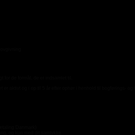
llovgivning
or de formål, de er indsamlet til.
ktivt og i op til 5 år efter ophør i henhold til bogførings- og 
dbetaling Danmark)
ng, og kun med dit samtykke