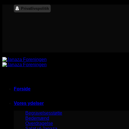
Skip
Privatlivspolitik
to
content
Forside
Vores ydelser
Begravelsesstøtte
Bedemænd
Overdragelse
Salat ul-Janaza