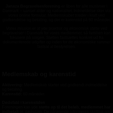
Janaza Begravelsesforening
er åben for alle muslimer i
Danmark – uanset alder og nationalitet. Indmeldelse sker via
vores online formular. Medlemskabet træder i kraft ved
godkendelse og betaling, og der er karenstid på 60 måneder.
Vores mission er at yde praktisk og økonomisk støtte ved
begravelser i Danmark for vores medlemmer, så familien kan
fokusere på sorgen. Støtten fastsættes konkret ud fra
dokumenterede udgifter og inden for de økonomiske rammer
fastsat af bestyrelsen.
Medlemskab og karenstid
Aktivering:
Medlemskab starter ved godkendt indmeldelse
og betaling.
Karenstid:
60 måneder.
Dødsfald i karenstiden
Foreningen kan yde
støtte op til det beløb, medlemmet har
indbetalt
pr. dødsdato. De pårørende informeres skriftligt om