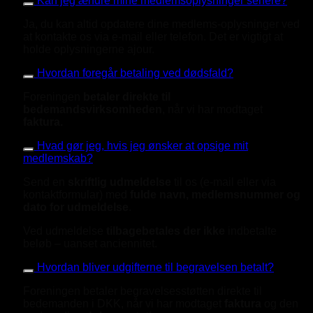
Kan jeg ændre mine medlemsoplysninger senere?
Ja, du kan altid opdatere dine medlems-oplysninger ved
at kontakte os via e-mail eller telefon. Det er vigtigt at
holde oplysningerne ajour.
Hvordan foregår betaling ved dødsfald?
Foreningen
betaler direkte til
bedemandsvirksomheden
, når vi har modtaget
f
aktura.
Hvad gør jeg, hvis jeg ønsker at opsige mit
medlemskab?
Send en
skriftlig udmeldelse
til os (e-mail eller via
kontaktformular) med
fulde navn, medlemsnummer og
dato for udmeldelse
.
Ved udmeldelse
tilbagebetales der ikke
indbetalte
beløb – uanset anciennitet.
Hvordan bliver udgifterne til begravelsen betalt?
Foreningen betaler begravelsesstøtten direkte til
bedemanden i DKK, når vi har modtaget
faktura
og den