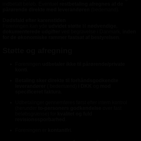
indbetalt beløb. Eventuel
restbetaling afregnes af de
pårørende direkte med leverandøren
(bedemand).
Dødsfald efter karenstiden
Foreningen kan yde
udvidet støtte
til
nødvendige,
dokumenterede udgifter
ved begravelse i Danmark,
inden
for de økonomiske rammer fastsat af bestyrelsen
.
Støtte og afregning
Foreningen
udbetaler ikke til pårørende/private
konti
.
Betaling sker direkte til forhåndsgodkendte
leverandører
( bedemænd)
i DKK
og
mod
specificeret faktura
.
Udbetalinger gennemføres først efter intern kontrol
(herunder
to-personers godkendelse
over fast
beløbsgrænse) for
kvalitet og fuld
revisionssporbarhed
.
Foreningen er
kontantfri
.