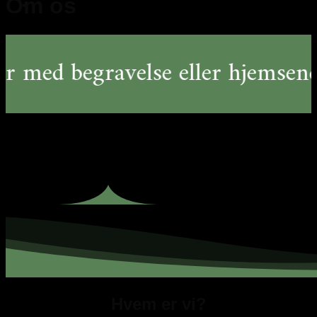
Om os
d begravelse eller
hjemsendelse 
Hvem er vi?