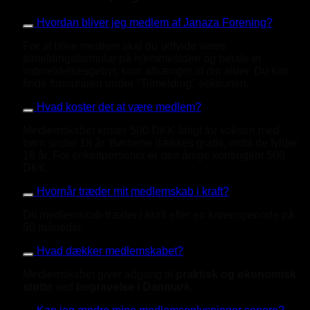
Hvordan bliver jeg medlem af Janaza Forening?
For at blive medlem skal du udfylde vores
tilmeldingsformular på hjemmesiden og betale et
indmeldelsesgebyr, som afhænger af din alder. Du kan
finde formularen under "Tilmelding" sektionen.
Hvad koster det at være medlem?
Medlemskabet koster 500 DKK årligt for voksen med
børn under 18 år. Børnene dækkes gratis, indtil de fylder
18 år. For enkeltpersoner er den årlige kontingent 500
DKK.
Hvornår træder mit medlemskab i kraft?
Dit medlemskab træder i kraft efter en karensperiode på
60 måneder.
Hvad dækker medlemskabet?
Medlemskabet giver adgang til
praktisk og økonomisk
støtte
ved
begravelse i Danmark
.