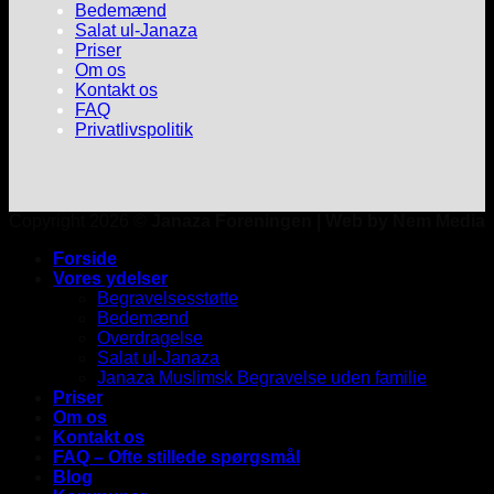
Bedemænd
Salat ul-Janaza
Priser
Om os
Kontakt os
FAQ
Privatlivspolitik
Copyright 2026 ©
Janaza Foreningen | Web by Nem Media
Forside
Vores ydelser
Begravelsesstøtte
Bedemænd
Overdragelse
Salat ul-Janaza
Janaza Muslimsk Begravelse uden familie
Priser
Om os
Kontakt os
FAQ – Ofte stillede spørgsmål
Blog