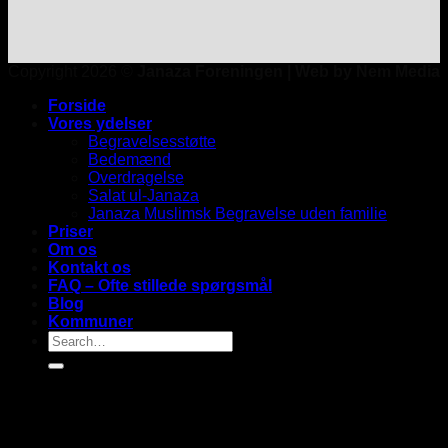
Copyright 2026 ©
Janaza Foreningen | Web by Nem Media
Forside
Vores ydelser
Begravelsesstøtte
Bedemænd
Overdragelse
Salat ul-Janaza
Janaza Muslimsk Begravelse uden familie
Priser
Om os
Kontakt os
FAQ – Ofte stillede spørgsmål
Blog
Kommuner