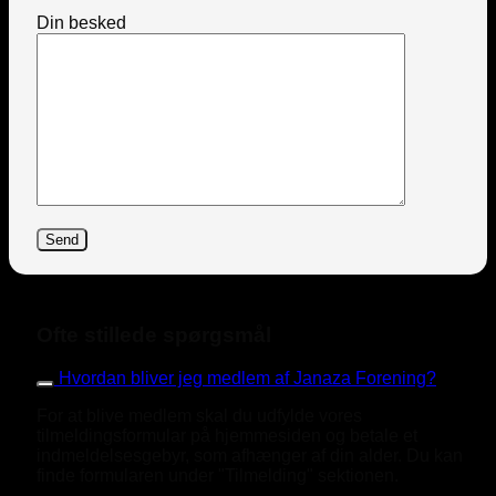
Din besked
Ofte stillede spørgsmål
Hvordan bliver jeg medlem af Janaza Forening?
For at blive medlem skal du udfylde vores
tilmeldingsformular på hjemmesiden og betale et
indmeldelsesgebyr, som afhænger af din alder. Du kan
finde formularen under "Tilmelding" sektionen.