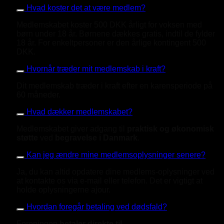
Hvad koster det at være medlem?
Medlemskabet koster 500 DKK årligt for voksen med
børn under 18 år. Børnene dækkes gratis, indtil de fylder
18 år. For enkeltpersoner er den årlige kontingent 500
DKK.
Hvornår træder mit medlemskab i kraft?
Dit medlemskab træder i kraft efter en karensperiode på
60 måneder.
Hvad dækker medlemskabet?
Medlemskabet giver adgang til
praktisk og økonomisk
støtte
ved
begravelse i Danmark
.
Kan jeg ændre mine medlemsoplysninger senere?
Ja, du kan altid opdatere dine medlems-oplysninger ved
at kontakte os via e-mail eller telefon. Det er vigtigt at
holde oplysningerne ajour.
Hvordan foregår betaling ved dødsfald?
Foreningen
betaler direkte til