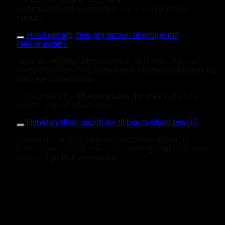
bedemandsvirksomheden
, når vi har modtaget
f
aktura.
Hvad gør jeg, hvis jeg ønsker at opsige mit
medlemskab?
Send en
skriftlig udmeldelse
til os (e-mail eller via
kontaktformular) med
fulde navn, medlemsnummer og
dato for udmeldelse
.
Ved udmeldelse
tilbagebetales der ikke
indbetalte
beløb – uanset anciennitet.
Hvordan bliver udgifterne til begravelsen betalt?
Foreningen betaler begravelsesstøtten direkte til
bedemanden i DKK, når vi har modtaget
faktura
og den
nødvendige
dokumentation.