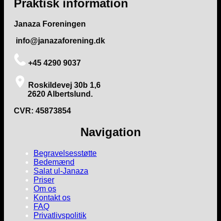
Praktisk information
Janaza Foreningen
info@janazaforening.dk
+45 4290 9037
Roskildevej 30b 1,6
2620 Albertslund.
CVR: 45873854
Navigation
Begravelsesstøtte
Bedemænd
Salat ul-Janaza
Priser
Om os
Kontakt os
FAQ
Privatlivspolitik