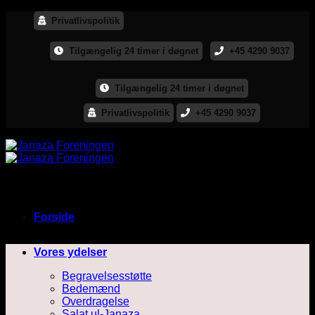
Fortsæt
Privatlivspolitik
til
indhold
Tilgængelig 24 timer i døgnet
+45 4290 9037
Tilgængelig 24 timer i døgnet
Privatlivspolitik
+45 4290 9037
Forside
Vores ydelser
Begravelsesstøtte
Bedemænd
Overdragelse
Salat ul-Janaza