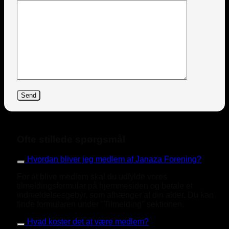
Ofte stillede spørgsmål
Hvordan bliver jeg medlem af Janaza Forening?
For at blive medlem skal du udfylde vores
tilmeldingsformular på hjemmesiden og betale et
indmeldelsesgebyr, som afhænger af din alder. Du kan
finde formularen under "Tilmelding" sektionen.
Hvad koster det at være medlem?