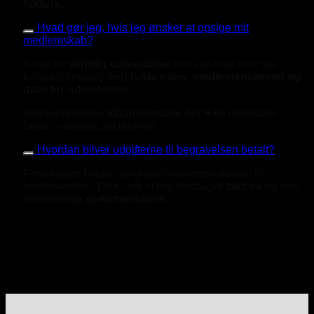
f
aktura.
Hvad gør jeg, hvis jeg ønsker at opsige mit
medlemskab?
Send en
skriftlig udmeldelse
til os (e-mail eller via
kontaktformular) med
fulde navn, medlemsnummer og
dato for udmeldelse
.
Ved udmeldelse
tilbagebetales der ikke
indbetalte
beløb – uanset anciennitet.
Hvordan bliver udgifterne til begravelsen betalt?
Foreningen betaler begravelsesstøtten direkte til
bedemanden i DKK, når vi har modtaget
faktura
og den
nødvendige
dokumentation.