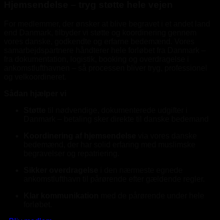
Hjemsendelse – tryg støtte hele vejen
For medlemmer, der ønsker at blive begravet i et andet land
end Danmark, tilbyder vi støtte og koordinering gennem
vores danske, godkendte og erfarne bedemænd. Vores
samarbejdspartnere håndterer hele forløbet fra Danmark –
fra dokumentation, logistik, booking og overdragelse i
ankomstlufthavnen – så processen bliver tryg, professionel
og velkoordineret.
Sådan hjælper vi
Støtte
til nødvendige, dokumenterede udgifter i
Danmark – betaling sker direkte til danske bedemand
Koordinering af hjemsendelse
via vores danske
bedemænd, der har solid erfaring med muslimske
begravelser og repatriering.
Sikker overdragelse
i den nærmeste egnede
ankomstlufthavn til pårørende efter gældende regler.
Klar kommunikation
med de pårørende under hele
forløbet.