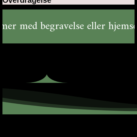
med begravelse eller
hjemsendels