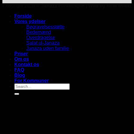
Copyright 2026 ©
Janaza Foreningen | Web by Nem Media
Forside
Vores ydelser
Begravelsesstøtte
Bedemænd
Overdragelse
Salat ul-Janaza
Janaza uden familie
Priser
Om os
Kontakt os
FAQ
Blog
For Kommuner