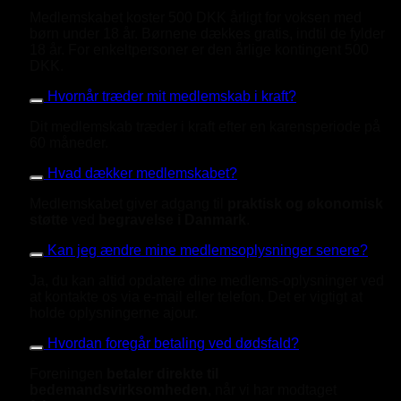
Medlemskabet koster 500 DKK årligt for voksen med
børn under 18 år. Børnene dækkes gratis, indtil de fylder
18 år. For enkeltpersoner er den årlige kontingent 500
DKK.
Hvornår træder mit medlemskab i kraft?
Dit medlemskab træder i kraft efter en karensperiode på
60 måneder.
Hvad dækker medlemskabet?
Medlemskabet giver adgang til
praktisk og økonomisk
støtte
ved
begravelse i Danmark
.
Kan jeg ændre mine medlemsoplysninger senere?
Ja, du kan altid opdatere dine medlems-oplysninger ved
at kontakte os via e-mail eller telefon. Det er vigtigt at
holde oplysningerne ajour.
Hvordan foregår betaling ved dødsfald?
Foreningen
betaler direkte til
bedemandsvirksomheden
, når vi har modtaget