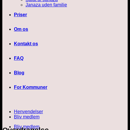
Janaza uden familie
Priser
Om os
Kontakt os
FAQ
Blog
For Kommuner
Henvendelser
Bliv medlem
Bliv medlem
Overdragelse