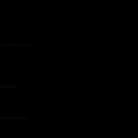
sningerne ajour.
eldelse
.
umentation.