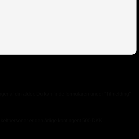
er af din alder. Du kan finde formularen under "Tilmelding"
nkeltpersoner er den årlige kontingent 500 DKK.