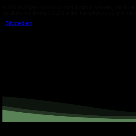
Vi kan arrangere Salat ul-Janaza (begravelsesbøn) i moskeer o
og aftaler kan foretages, så familien kan fokusere på at minde
Bliv medlem