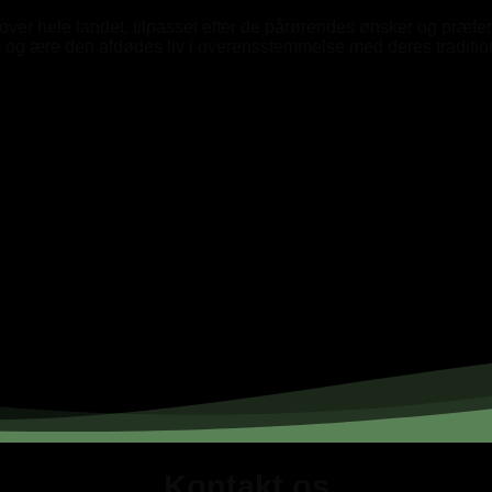
ver hele landet, tilpasset efter de pårørendes ønsker og præfer
s og ære den afdødes liv i overensstemmelse med deres tradition
Kontakt os