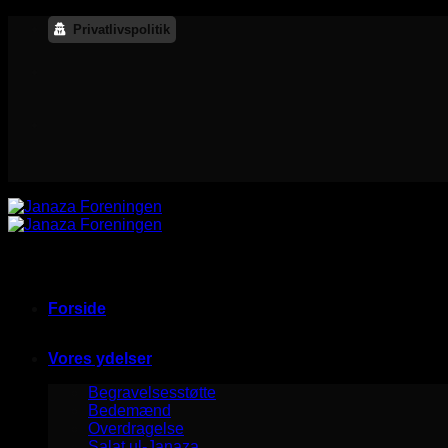
Przewiń
Privatlivspolitik
do
zawartości
Forside
Vores ydelser
Begravelsesstøtte
Bedemænd
Overdragelse
Salat ul-Janaza