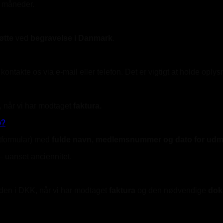
0 måneder.
øtte
ved
begravelse i Danmark
.
ntakte os via e-mail eller telefon. Det er vigtigt at holde oply
, når vi har modtaget
f
aktura.
b?
aktformular) med
fulde navn, medlemsnummer og dato for udm
– uanset anciennitet.
nden i DKK, når vi har modtaget
faktura
og den nødvendige
dok