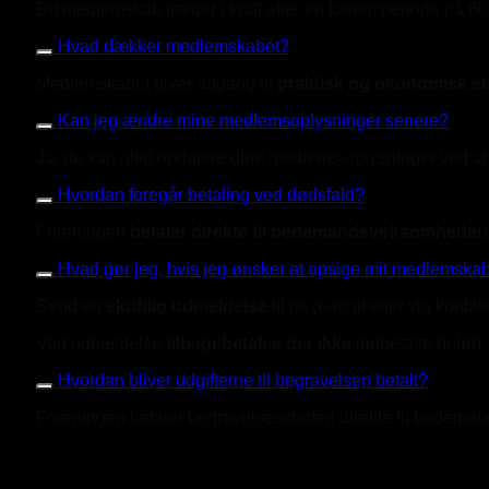
Dit medlemskab træder i kraft efter en karensperiode på 6
Hvad dækker medlemskabet?
Medlemskabet giver adgang til
praktisk og økonomisk st
Kan jeg ændre mine medlemsoplysninger senere?
Ja, du kan altid opdatere dine medlems-oplysninger ved at ko
Hvordan foregår betaling ved dødsfald?
Foreningen
betaler direkte til bedemandsvirksomheden
Hvad gør jeg, hvis jeg ønsker at opsige mit medlemska
Send en
skriftlig udmeldelse
til os (e-mail eller via kont
Ved udmeldelse
tilbagebetales der ikke
indbetalte beløb 
Hvordan bliver udgifterne til begravelsen betalt?
Foreningen betaler begravelsesstøtten direkte til bedema