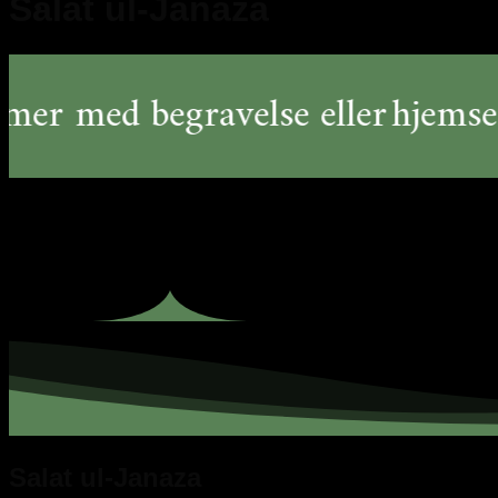
Salat ul-Janaza
 med begravelse eller
hjemsendel
Salat ul-Janaza