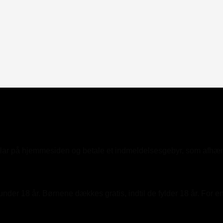
ular på hjemmesiden og betale et indmeldelsesgebyr, som afhæng
der 18 år. Børnene dækkes gratis, indtil de fylder 18 år. For e