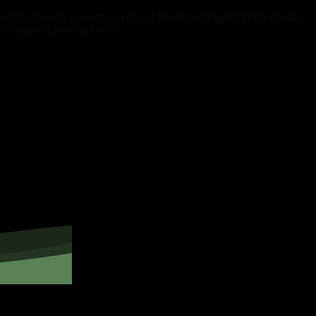
encer. Denne tjeneste sikrer, at de nødvendige forberedelser
er og religiøse praksis.