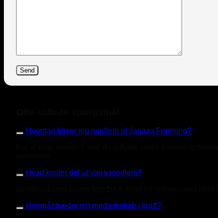
Ofte stillede spørgsmål
Hvordan bliver jeg medlem af Janaza Forening?
For at blive medlem skal du udfylde vores tilmeldingsform
sektionen.
Hvad koster det at være medlem?
Medlemskabet koster 500 DKK årligt for voksen med børn un
Hvornår træder mit medlemskab i kraft?